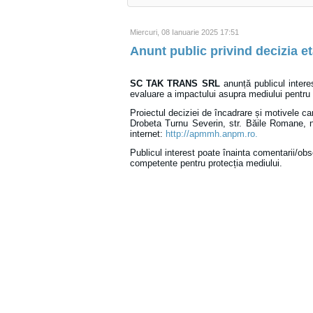
Miercuri, 08 Ianuarie 2025 17:51
Anunt public privind decizia e
SC TAK TRANS SRL
anunță publicul intere
evaluare a impactului asupra mediului pentru 
Proiectul deciziei de încadrare și motivele ca
Drobeta Turnu Severin, str. Băile Romane, nr.
internet:
http://apmmh.anpm.ro.
Publicul interest poate înainta comentarii/obse
competente pentru protecția mediului.