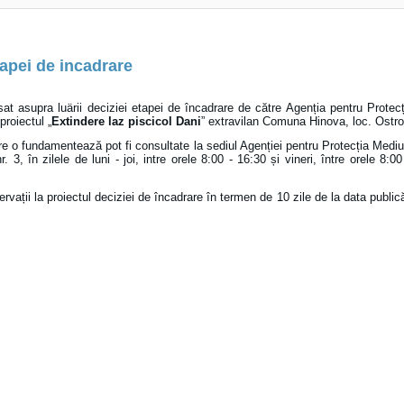
tapei de incadrare
sat asupra luärii deciziei etapei de încadrare de către Agenția pentru Protec
proiectul „
Extindere laz piscicol Dani
” extravilan Comuna Hinova, loc. Ostrov
re o fundamentează pot fi consultate la sediul Agenției pentru Protecția Mediu
 3, în zilele de luni - joi, intre orele 8:00 - 16:30 și vineri, între orele 8
rvații la proiectul deciziei de încadrare în termen de 10 zile de la data publicăr