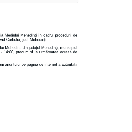
ția Mediului Mehedinți în cadrul procedurii de
ul Corbului, jud. Mehedinți.
lui Mehedinți din județul Mehedinți, municipiul
:00 - 14:00, precum și la următoarea adresă de
ii anunțului pe pagina de internet a autorității