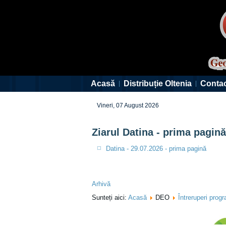
Acasă
Distribuție Oltenia
Conta
Vineri, 07 August 2026
Ziarul Datina - prima pagină
Datina - 29.07.2026 - prima pagină
Arhivă
Sunteți aici:
Acasă
DEO
Întreruperi prog