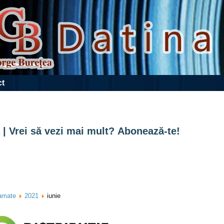
ct
 | Vrei să vezi mai mult? Abonează-te!
ramate
2021
iunie