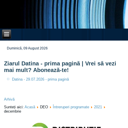
Duminică, 09 August 2026
Ziarul Datina - prima pagină | Vrei să vezi
mai mult? Abonează-te!
Datina - 29.07.2026 - prima pagină
Arhivă
Sunteți aici:
Acasă
DEO
Întreruperi programate
2021
decembrie