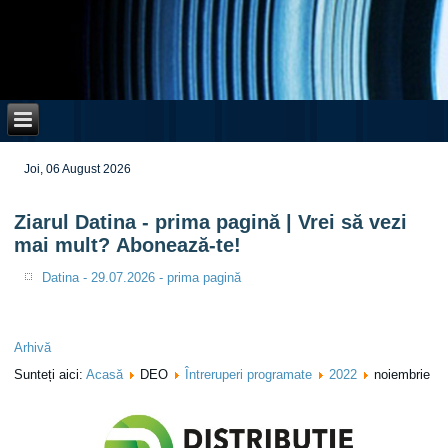
Joi, 06 August 2026
Ziarul Datina - prima pagină | Vrei să vezi
mai mult? Abonează-te!
Datina - 29.07.2026 - prima pagină
Arhivă
Sunteți aici:
Acasă
DEO
Întreruperi programate
2022
noiembrie