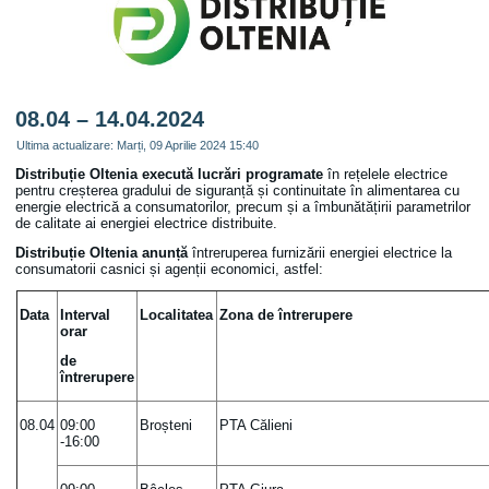
08.04 – 14.04.2024
Ultima actualizare: Marți, 09 Aprilie 2024 15:40
Distribuție Oltenia
execută lucrări programate
în rețelele electrice
pentru creșterea gradului de siguranță și continuitate în alimentarea cu
energie electrică a consumatorilor, precum și a îmbunătățirii parametrilor
de calitate ai energiei electrice distribuite.
Distribuție Oltenia anunță
întreruperea furnizării energiei electrice la
consumatorii casnici și agenții economici, astfel:
Data
Interval
Localitatea
Zona de întrerupere
orar
de
întrerupere
08.04
09:00
Broșteni
PTA Călieni
-16:00