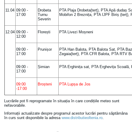
11.04
09:00 -
Drobeta
PTA Plaja Drobeta(terț), PTA Apă dudaș S
17:00
Turnu
Mobifon 2 Breznița, PTA IJPF Biriș (terț),
Severin
12.04
09:00 -
Florești
PTA Livezi Moșneni
12:00
09:00 -
Prunișor
PTA Han Balota, PTA Balota Sat, PTA Baz
17:00
Zegaia(terț), PTA CFR Balota, PTA RTV B
09:00 -
Șimian
PTA Erghinița sat, PTA Erghevița Scoală,
17:00
09:00
Broșteni
PTA Lupșa de Jos
-17:00
Lucrările pot fi reprogramate în situația în care condițiile meteo sunt
nefavorabile.
Informații actualizate despre programul acestor lucrări pentru săptămâna
în curs sunt disponibile la adresa
www.distributieoltenia.ro
.