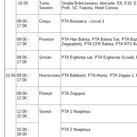
-15:00
Turnu
Strada Brâncoveanu; blocurile: E8, E10, 
Severin
Profi, SC Tratoria, Hotel Corona
09:00 -
Cireșu
PTA Bunoaica - circuit 1
17:00
09:00 -
Prunișor
PTA Han Balota, PTA Balota Sat, PTA Baz
17:00
Zegaia(terț), PTA CFR Balota, PTA RTV B
09:00 -
Șimian
PTA Erghinița sat, PTA Erghevița Scoală,
17:00
10.04
09:00 -
Husnicioara
PTA Bădițești, PTA Aluniș, PTA Zegaia 1,
17:00
09:00 -
Florești
PTA Zegujani
12:00
12:00 -
Șișești
PTA 1 Noapteșa
15:00
15:00 -
PTA 2 Noapteșa
18:00