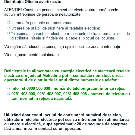
Distribuție Oltenia avertizează
:
ATENŢIE! Constituie pericol iminent de electrocutare următoarele
acțiuni întreprinse de persoane neautorizate:
intrarea în posturile de transformare;
urcarea pe stâlpii de susținere ai rețelelor electrice;
înlocuirea siguranțelor electrice în posturile de transformare, cutii de
distribuție, nișele și firidele de la case și blocuri de locuințe.
Vă rugăm să aduceți la cunoștința opiniei publice aceste informații.
Vă mulțumim pentru colaborare.
Deficiențele în alimentarea cu energie electrică ce afectează rețelele
electrice din județul Mehedinți pot fi semnalate non-stop, direct
operatorului de distribuție la unul dintre numerele de telefon:
Info Tel 0800 500 000
- număr de telefon gratuit în orice rețea;
0251 408 006, 0251 408 007, 0251 408 008
- numere de telefon cu
tarif normal în rețeaua națională.
Utilizând doar codul locului de consum* și numărul de telefon,
utilizatorii rețelelor electrice pot sesiza întreruperile în alimentarea
cu energie electrică, după aproximativ 20 de secunde de așteptare
fără a mai intra in contact cu un operator.