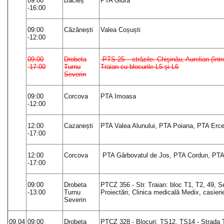
09:00
Bâcleș
PTA Giura
-16:00
09:00
Căzănești
Valea Coșuști
-12:00
09:00
Drobeta
PTS 25 – străzile: Chişinău, Aurelian (între 
-17:00
Turnu
Traian cu blocurile L5 şi L6
Severin
09:00
Corcova
PTA Imoasa
-12:00
12:00
Cazanești
PTA Valea Alunului, PTA Poiana, PTA Erc
-17:00
12:00
Corcova
PTA Gârbovatul de Jos, PTA Cordun, PTA 
-17:00
09:00
Drobeta
PTCZ 356 - Str. Traian: bloc T1, T2, 49,
-13:00
Turnu
Proiectări, Clinica medicală Medix, casie
Severin
09.04
09:00
Drobeta
PTCZ 328 - Blocuri: TS12, TS14 - Strada T