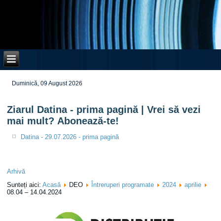
Duminică, 09 August 2026
Ziarul Datina - prima pagină | Vrei să vezi
mai mult? Abonează-te!
Datina - 29.07.2026 - prima pagină
Arhivă
Sunteți aici:
Acasă
DEO
Întreruperi programate
2024
aprilie
08.04 – 14.04.2024