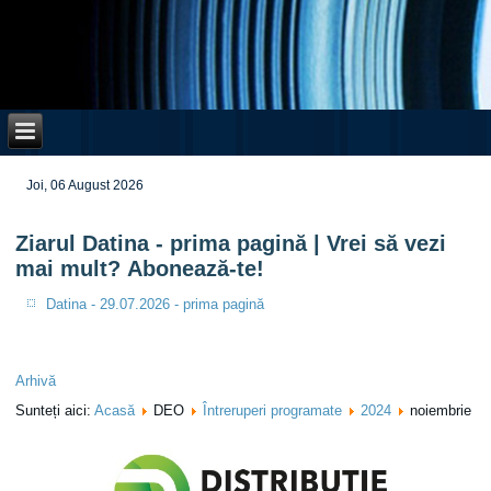
Joi, 06 August 2026
Ziarul Datina - prima pagină | Vrei să vezi
mai mult? Abonează-te!
Datina - 29.07.2026 - prima pagină
Arhivă
Sunteți aici:
Acasă
DEO
Întreruperi programate
2024
noiembrie