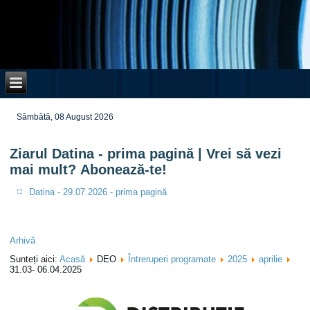
Sâmbătă, 08 August 2026
Ziarul Datina - prima pagină | Vrei să vezi
mai mult? Abonează-te!
Datina - 29.07.2026 - prima pagină
Arhivă
Sunteți aici:
Acasă
DEO
Întreruperi programate
2025
aprilie
31.03- 06.04.2025