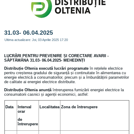
31.03- 06.04.2025
Ultima actualizare: Joi, 03 Aprilie 2025 17:20
LUCRĂRI PENTRU PREVENIRE ȘI CORECTARE AVARII -
SĂPTĂMÂNA 31.03- 06.04.2025-
MEHEDINȚI
Distribuție Oltenia
execută lucrări programate
în rețelele electrice
pentru creșterea gradului de siguranță și continuitate în alimentarea cu
energie electrică a consumatorilor, precum și a îmbunătățirii parametrilor
de calitate ai energiei electrice distribuite.
Distribuție Oltenia anunță
întreruperea furnizării energiei electrice la
consumatorii casnici și agenții economici, astfel:
Data
Interval
Localitatea
Zona de întrerupere
orar
de
întrerupere