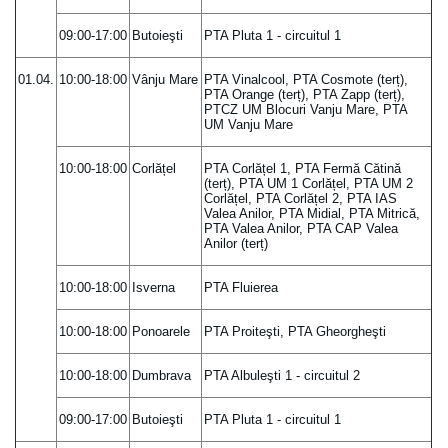
09:00-17:00
Butoieşti
PTA Pluta 1 - circuitul 1
01.04.
10:00-18:00
Vânju Mare
PTA Vinalcool, PTA Cosmote (terț),
PTA Orange (terț), PTA Zapp (terț),
PTCZ UM Blocuri Vanju Mare, PTA
UM Vanju Mare
10:00-18:00
Corlățel
PTA Corlățel 1, PTA Fermă Cătină
(terț), PTA UM 1 Corlățel, PTA UM 2
Corlățel, PTA Corlățel 2, PTA IAS
Valea Anilor, PTA Midial, PTA Mitrică,
PTA Valea Anilor, PTA CAP Valea
Anilor (terț)
10:00-18:00
Isverna
PTA Fluierea
10:00-18:00
Ponoarele
PTA Proiteşti, PTA Gheorgheşti
10:00-18:00
Dumbrava
PTA Albuleşti 1 - circuitul 2
09:00-17:00
Butoieşti
PTA Pluta 1 - circuitul 1