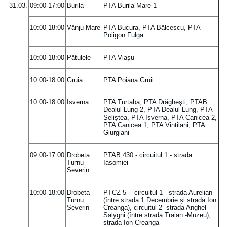
31.03.
09:00-17:00
Burila
PTA Burila Mare 1
10:00-18:00
Vânju Mare
PTA Bucura, PTA Bălcescu, PTA
Poligon Fulga
10:00-18:00
Pătulele
PTA Viașu
10:00-18:00
Gruia
PTA Poiana Gruii
10:00-18:00
Isverna
PTA Turtaba, PTA Drăgheşti, PTAB
Dealul Lung 2, PTA Dealul Lung, PTA
Seliştea, PTA Isverna, PTA Canicea 2,
PTA Canicea 1, PTA Vintilani, PTA
Giurgiani
09:00-17:00
Drobeta
PTAB 430 - circuitul 1 - strada
Turnu
Iasomiei
Severin
10:00-18:00
Drobeta
PTCZ 5 - circuitul 1 - strada Aurelian
Turnu
(între strada 1 Decembrie și strada Ion
Severin
Creanga), circuitul 2 -strada Anghel
Salygni (între strada Traian -Muzeu),
strada Ion Creanga