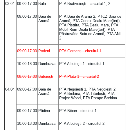
03.04.
09:00-17:00
Bala
PTA Brativoieşti - circuitul 1, 2
09:00-17:00
Baia de
PTA Baia de Aramă 2, PTCZ Baia de
Aramă
Aramă, PTA Conex Dealu Mare(terț),
PTA Pistrița, PTA Dealu Mare, PTA
Mobil Rom Dealu Mare(terț), PTA
Păstravărie Baia de Aramă, PTA ANL
2
09:00-17:00
Podeni
PTA Gornenți - circuitul 1
10:00-18:00
Dumbrava
PTA Albuleşti 1 - circuitul 1
09:00-17:00
Butoieşti
PTA Pluta 1 - circuitul 2
04.04.
09:00-17:00
Baia de
PTA Negoiesti 1, PTA Negoiesti 2,
Aramă
PTA Brebina, PTA Titerlești, PTA
Projex Wood, PTA Pompe Brebina
09:00-17:00
Pădina
PTA Biban - circuitul 1
10:00-18:00
Dumbrava
PTA Albuleşti 2 - circuitul 2