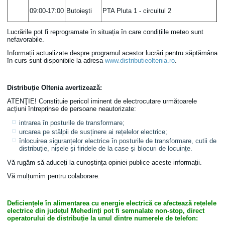
09:00-17:00
Butoieşti
PTA Pluta 1 - circuitul 2
Lucrările pot fi reprogramate în situația în care condițiile meteo sunt
nefavorabile.
Informații actualizate despre programul acestor lucrări pentru săptămâna
în curs sunt disponibile la adresa
www.distributieoltenia.ro
.
Distribuție Oltenia avertizează
:
ATENŢIE! Constituie pericol iminent de electrocutare următoarele
acțiuni întreprinse de persoane neautorizate:
intrarea în posturile de transformare;
urcarea pe stâlpii de susținere ai rețelelor electrice;
înlocuirea siguranțelor electrice în posturile de transformare, cutii de
distribuție, nișele și firidele de la case și blocuri de locuințe.
Vă rugăm să aduceți la cunoștința opiniei publice aceste informații.
Vă mulțumim pentru colaborare.
Deficiențele în alimentarea cu energie electrică ce afectează rețelele
electrice din județul Mehedinți pot fi semnalate non-stop, direct
operatorului de distribuție la unul dintre numerele de telefon: