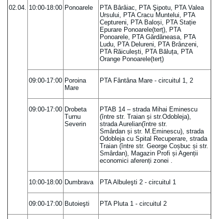
02.04.
10:00-18:00
Ponoarele
PTA Bârâiac, PTA Şipotu, PTA Valea
Ursului, PTA Cracu Muntelui, PTA
Ceptureni, PTA Baloși, PTA Stație
Epurare Ponoarele(terț), PTA
Ponoarele, PTA Gărdăneasa, PTA
Ludu, PTA Delureni, PTA Brânzeni,
PTA Răiculești, PTA Băluța, PTA
Orange Ponoarele(terț)
09:00-17:00
Poroina
PTA Fântâna Mare - circuitul 1, 2
Mare
09:00-17:00
Drobeta
PTAB 14 – strada Mihai Eminescu
Turnu
(între str. Traian și str.Odobleja),
Severin
strada Aurelian(între str.
Smârdan și str. M.Eminescu), strada
Odobleja cu Spital Recuperare, strada
Traian (între str. George Coșbuc și str.
Smârdan), Magazin Profi și Agenții
economici aferenți zonei .
10:00-18:00
Dumbrava
PTA Albuleşti 2 - circuitul 1
09:00-17:00
Butoieşti
PTA Pluta 1 - circuitul 2