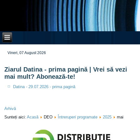
Vineri, 07 August 2026
Ziarul Datina - prima pagină | Vrei să vezi
mai mult? Abonează-te!
Datina - 29.07.2026 - prima pagină
Arhivă
Sunteți aici:
Acasă
DEO
Întreruperi programate
2025
mai