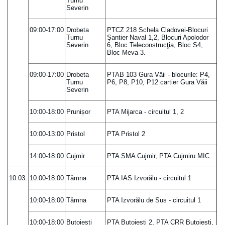
Turnu
Severin
09:00-17:00
Drobeta
PTCZ 218 Schela Cladovei-Blocuri
Turnu
Şantier Naval 1,2, Blocuri Apolodor
Severin
6, Bloc Teleconstrucţia, Bloc S4,
Bloc Meva 3.
09:00-17:00
Drobeta
PTAB 103 Gura Văii - blocurile: P4,
Turnu
P6, P8, P10, P12 cartier Gura Văii
Severin
10:00-18:00
Prunișor
PTA Mijarca - circuitul 1, 2
10:00-13:00
Pristol
PTA Pristol 2
14:00-18:00
Cujmir
PTA SMA Cujmir, PTA Cujmiru MIC
10.03.
10:00-18:00
Tâmna
PTA IAS Izvorălu - circuitul 1
10:00-18:00
Tâmna
PTA Izvorălu de Sus - circuitul 1
10:00-18:00
Butoiești
PTA Butoiești 2, PTA CRR Butoiești,