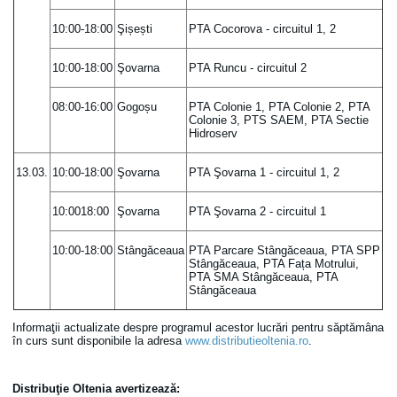
10:00-18:00
Şișești
PTA Cocorova - circuitul 1, 2
10:00-18:00
Şovarna
PTA Runcu - circuitul 2
08:00-16:00
Gogoșu
PTA Colonie 1, PTA Colonie 2, PTA
Colonie 3, PTS SAEM, PTA Sectie
Hidroserv
13.03.
10:00-18:00
Şovarna
PTA Şovarna 1 - circuitul 1, 2
10:0018:00
Şovarna
PTA Şovarna 2 - circuitul 1
10:00-18:00
Stângăceaua
PTA Parcare Stângăceaua, PTA SPP
Stângăceaua, PTA Fața Motrului,
PTA SMA Stângăceaua, PTA
Stângăceaua
Informaţii actualizate despre programul acestor lucrări pentru săptămâna
în curs sunt disponibile la adresa
www.distributieoltenia.ro
.
Distribuţie Oltenia avertizează
: