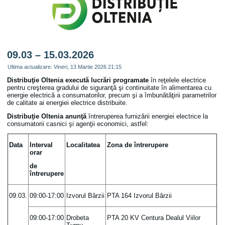
09.03 – 15.03.2026
Ultima actualizare: Vineri, 13 Martie 2026 21:15
Distribuţie Oltenia
execută lucrări programate
în reţelele electrice
pentru creşterea gradului de siguranţă şi continuitate în alimentarea cu
energie electrică a consumatorilor, precum şi a îmbunătăţirii parametrilor
de calitate ai energiei electrice distribuite.
Distribuţie Oltenia anunţă
întreruperea furnizării energiei electrice la
consumatorii casnici şi agenţii economici, astfel:
Data
Interval
Localitatea
Zona de întrerupere
orar
de
întrerupere
09.03.
09:00-17:00
Izvorul Bârzii
PTA 164 Izvorul Bârzii
09:00-17:00
Drobeta
PTA 20 KV Centura Dealul Viilor