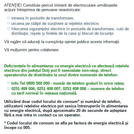
ATENŢIE! Constituie pericol iminent de electrocutare următoarele
acţiuni întreprinse de persoane neautorizate:
intrarea în posturile de transformare;
urcarea pe stâlpii de susţinere ai reţelelor electrice;
înlocuirea siguranţelor electrice în posturile de transformare, cutii de
distribuţie, nişele şi firidele de la case şi blocuri de locuinţe.
Vă rugăm să aduceţi la cunoştinţa opiniei publice aceste informaţii.
Vă mulţumim pentru colaborare.
Deficiențele în alimentarea cu energie electrică ce afectează rețelele
electrice din județul Dolj pot fi semnalate non-stop, direct
operatorului de distribuție la unul dintre numerele de telefon:
Info Tel 0800 500 000
- număr de telefon gratuit în orice rețea;
0251 408 006, 0251 408 007, 0251 408 008
– numere de telefon
cu tarif normal în rețeaua națională.
Utilizând doar codul locului de consum* și numărul de telefon,
utilizatorii rețelelor electrice pot sesiza întreruperile în alimentarea
cu energie electrică, după aproximativ 20 de secunde de așteptare
fără a mai intra in contact cu un operator.
* Codul locului de consum se afla pe factura de energie electrică şi
începe cu 005.