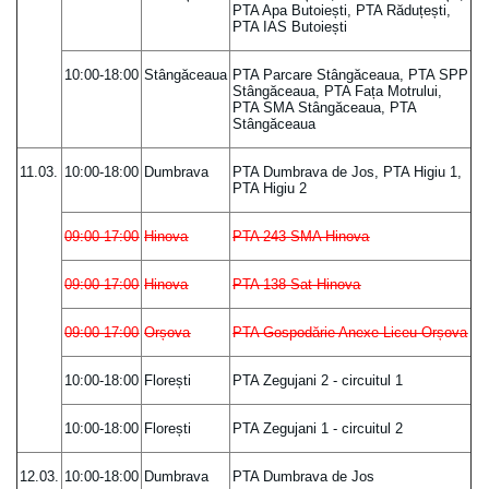
PTA Apa Butoiești, PTA Răduțești,
PTA IAS Butoiești
10:00-18:00
Stângăceaua
PTA Parcare Stângăceaua, PTA SPP
Stângăceaua, PTA Fața Motrului,
PTA SMA Stângăceaua, PTA
Stângăceaua
11.03.
10:00-18:00
Dumbrava
PTA Dumbrava de Jos, PTA Higiu 1,
PTA Higiu 2
09:00-17:00
Hinova
PTA 243 SMA Hinova
09:00-17:00
Hinova
PTA 138 Sat Hinova
09:00-17:00
Orșova
PTA Gospodărie Anexe Liceu Orșova
10:00-18:00
Florești
PTA Zegujani 2 - circuitul 1
10:00-18:00
Florești
PTA Zegujani 1 - circuitul 2
12.03.
10:00-18:00
Dumbrava
PTA Dumbrava de Jos