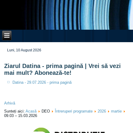
Luni, 10 August 2026
Ziarul Datina - prima pagină | Vrei să vezi
mai mult? Abonează-te!
Datina - 29.07.2026 - prima pagină
Arhivă
Sunteți aici:
Acasă
DEO
Întreruperi programate
2026
martie
09.03 – 15.03.2026