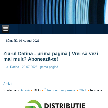
Sâmbătă, 08 August 2026
Ziarul Datina - prima pagină | Vrei să vezi
mai mult? Abonează-te!
Datina - 29.07.2026 - prima pagină
Arhivă
Sunteți aici:
Acasă
DEO
Întreruperi programate
2021
februarie