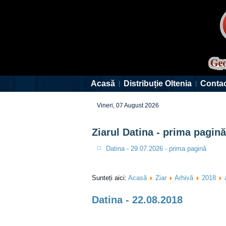
Acasă
Distribuție Oltenia
Conta
Vineri, 07 August 2026
Ziarul Datina - prima pagină
Datina - 29.07.2026 - prima pagină
Sunteți aici:
Acasă
Ziar
Arhivă
2018
Datina - 22.08.2018