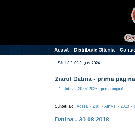
Acasă
Distribuție Oltenia
Conta
Sâmbătă, 08 August 2026
Ziarul Datina - prima pagină
Datina - 29.07.2026 - prima pagină
Sunteți aici:
Acasă
Ziar
Arhivă
2018
Datina - 30.08.2018