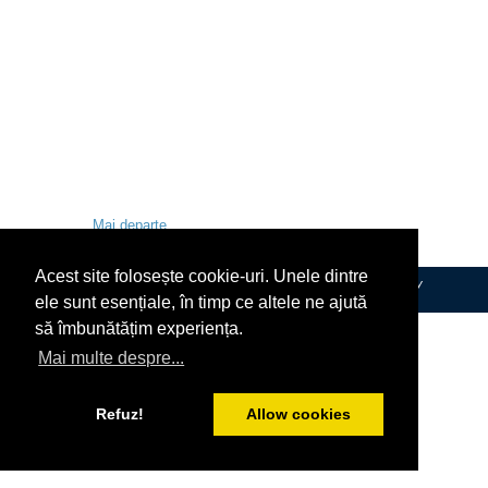
Mai departe
Categorie:
2018
/
septembrie
Acest site folosește cookie-uri. Unele dintre
© Copyright 2017-2025 Datina de George Burețea
|
Designed by
viorelianasi.ro
ele sunt esențiale, în timp ce altele ne ajută
să îmbunătățim experiența.
Mai multe despre...
Refuz!
Allow cookies