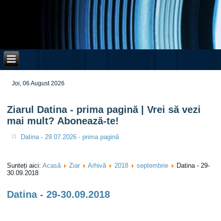
Joi, 06 August 2026
Ziarul Datina - prima pagină | Vrei să vezi
mai mult? Abonează-te!
Datina - 29.07.2026 - prima pagină
Sunteți aici:
Acasă
Ziar
Arhivă
2018
septembrie
Datina - 29-
30.09.2018
Datina - 29-30.09.2018