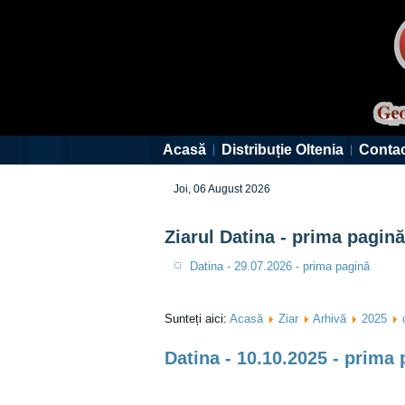
Acasă
Distribuție Oltenia
Conta
Joi, 06 August 2026
Ziarul Datina - prima pagină
Datina - 29.07.2026 - prima pagină
Sunteți aici:
Acasă
Ziar
Arhivă
2025
Datina - 10.10.2025 - prima