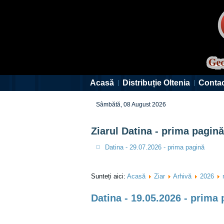
Acasă
Distribuție Oltenia
Conta
Sâmbătă, 08 August 2026
Ziarul Datina - prima pagină
Datina - 29.07.2026 - prima pagină
Sunteți aici:
Acasă
Ziar
Arhivă
2026
Datina - 19.05.2026 - prima