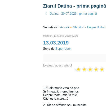
Ziarul Datina - prima pagină
Datina - 29.07.2026 - prima pagină
Sunteți aici:
Acasă
Ghicitori - Eugen Dulba
Miercuri, 13 Martie 2019 02:00
13.03.2019
Scris de
Super User
Evaluaţi acest articol
1.El din multe vrea să știe
Și întreabă, mereu frumos
Despre toate, mie în mie
Căci este mare...?
2. Tot ce strânge sau muncește