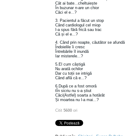
Cât ai bate...cheltuiește
În buzunar n-are un chior
Căci el e...?
3. Pacientul a făcut un stop
Când cardiologul cel miop
I-a spus fără frică sau trac
Că și el e...?
4. Când prin noapte, căutător se afundă
Îndoielile îi cresc
Întrebările îl inundă
Iar misterele...?
5.El cum câștigă
Nu arată ochilor
Dar cu toții se intrigă
Când află că e...?
6.După ce a fost omorâ
tÎn sicriu nu s-a știut
Căci(Astfel) soarta a hotărât
Și moartea nu l-a mai...?
Citit
5600
ori