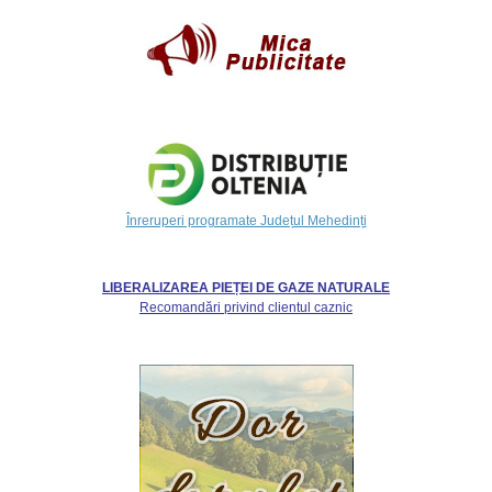
Înreruperi programate Județul Mehedinți
LIBERALIZAREA PIEȚEI DE GAZE NATURALE
Recomandări privind clientul caznic