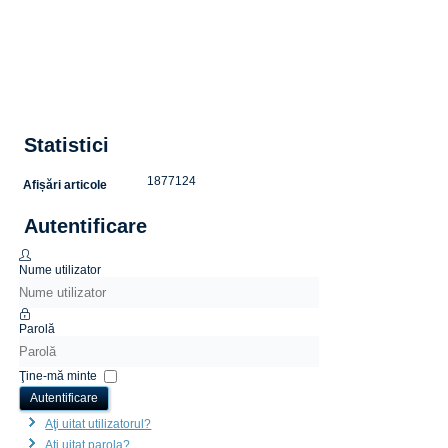
Statistici
1877124
Afișări articole
Autentificare
Nume utilizator
Parolă
Ţine-mă minte
Autentificare
Aţi uitat utilizatorul?
Aţi uitat parola?