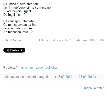
5.Fiindcă suferă prea tare
Iar în trup(corp) simte cum moare
El are nevoie urgent
De îngrijiri și...?
6.La început,înfometați
Cu toții se aveau ca frați
Iar acum,sătui și grei
Se mănâncă între...?
Citit
6057
ori
Ultima modificare Joi, 14 Februarie 2019 18:09
Publicat în
Ghicitori - Eugen Dulbaba
Mai multe din această categorie:
« 13.02.2019
15.02.2019 »
înapoi la antet