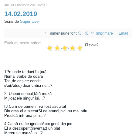
Joi, 14 Februarie 2019 02:00
14.02.2019
Scris de
Super User
dimensiune font
Imprimare
Email
Evaluaţi acest articol
(3 voturi)
1Pe unde te duci în țară
Numai vorbe de ocară
Toți,de orișice condiți
iAu(Aduc) doar critici nu...?
2. Uneori scopul,fără muză
Mijloacele singur își...?
t3.Cum de oameni n-a fost ascultat
Din oraș el a plecatȘi de atunci,nici nu mai știu
Predică într-una prin...?
4.Ca să nu fie ignoratApoi gonit din joc
El a descoperit(inventat) un blat
Mereu se așază la...?