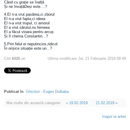
Când cu grație se înalță
Și ne învațăDeși este....?
4.El n-a vrut pasărea,ci zborul
El n-a vrut fapta,ci ideea
El n-a vrut trupul, ci amorul
El a vrut sărutul,nu femeea
El a făcut vioara pentru arcuș
Și îl chema Constantin...?
5.Prin felul ei neputincios,ridicol
În orișice situație este un...?
Citit
6026
ori
Ultima modificare Joi, 21 Februarie 2019 08:49
Publicat în
Ghicitori - Eugen Dulbaba
Mai multe din această categorie:
« 19.02.2019
21.02.2019 »
înapoi la antet