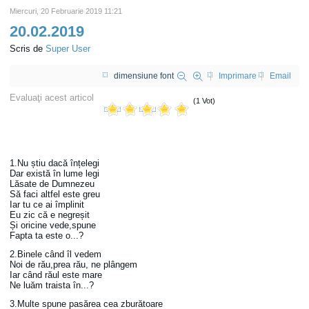
Miercuri, 20 Februarie 2019 11:21
20.02.2019
Scris de
Super User
dimensiune font
Imprimare
Email
Evaluaţi acest articol
(1 Vot)
1.Nu știu dacă înțelegi
Dar există în lume legi
Lăsate de Dumnezeu
Să faci altfel este greu
Iar tu ce ai împlinit
Eu zic că e negreșit
Și oricine vede,spune
Fapta ta este o...?
2.Binele când îl vedem
Noi de rău,prea rău, ne plângem
Iar când răul este mare
Ne luăm traista în...?
3.Multe spune pasărea cea zburătoare