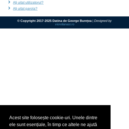
Aţi uitat utilizatorul?
Aţi uitat parola?
© Copyright 2017-2025 Datina de George Burețea
|
Designed by
viorelianasi.ro
Acest site folosește cookie-uri. Unele dintre
ele sunt esențiale, în timp ce altele ne ajută