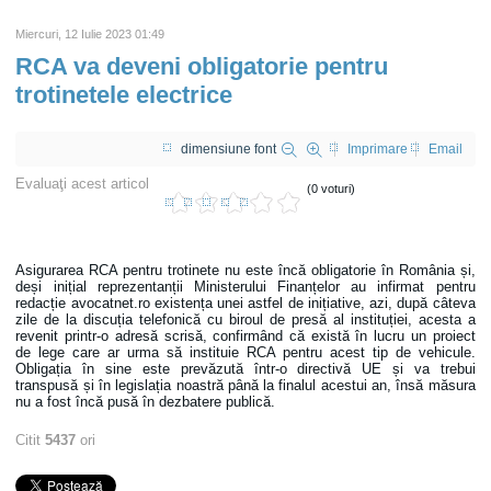
Miercuri, 12 Iulie 2023 01:49
RCA va deveni obligatorie pentru
trotinetele electrice
dimensiune font
Imprimare
Email
Evaluaţi acest articol
(0 voturi)
Asigurarea RCA pentru trotinete nu este încă obligatorie în România și,
deși inițial reprezentanții Ministerului Finanțelor au infirmat pentru
redacție avocatnet.ro existența unei astfel de inițiative, azi, după câteva
zile de la discuția telefonică cu biroul de presă al instituției, acesta a
revenit printr-o adresă scrisă, confirmând că există în lucru un proiect
de lege care ar urma să instituie RCA pentru acest tip de vehicule.
Obligația în sine este prevăzută într-o directivă UE și va trebui
transpusă și în legislația noastră până la finalul acestui an, însă măsura
nu a fost încă pusă în dezbatere publică.
Citit
5437
ori