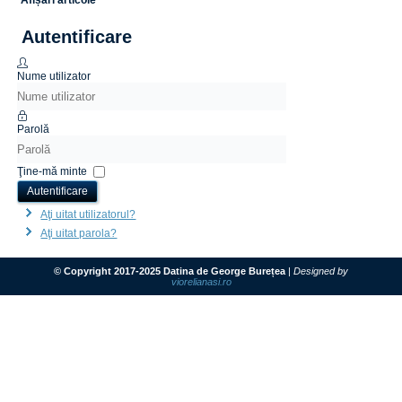
Autentificare
Nume utilizator
Parolă
Ţine-mă minte
Autentificare
Aţi uitat utilizatorul?
Aţi uitat parola?
© Copyright 2017-2025 Datina de George Burețea
|
Designed by
viorelianasi.ro