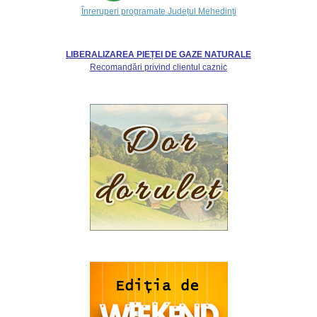
Înreruperi programate Județul Mehedinți
LIBERALIZAREA PIEȚEI DE GAZE NATURALE
Recomandări privind clientul caznic