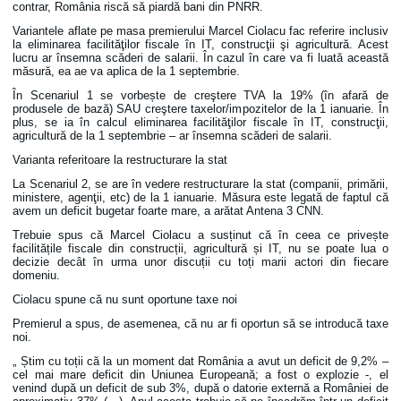
contrar, România riscă să piardă bani din PNRR.
Variantele aflate pe masa premierului Marcel Ciolacu fac referire inclusiv
la eliminarea facilităţilor fiscale în IT, construcţii şi agricultură. Acest
lucru ar însemna scăderi de salarii. În cazul în care va fi luată această
măsură, ea ae va aplica de la 1 septembrie.
În Scenariul 1 se vorbește de creştere TVA la 19% (în afară de
produsele de bază) SAU creştere taxelor/impozitelor de la 1 ianuarie. În
plus, se ia în calcul eliminarea facilităţilor fiscale în IT, construcţii,
agricultură de la 1 septembrie – ar însemna scăderi de salarii.
Varianta referitoare la restructurare la stat
La Scenariul 2, se are în vedere restructurare la stat (companii, primării,
ministere, agenţii, etc) de la 1 ianuarie. Măsura este legată de faptul că
avem un deficit bugetar foarte mare, a arătat Antena 3 CNN.
Trebuie spus că Marcel Ciolacu a susținut că în ceea ce privește
facilitățile fiscale din construcții, agricultură și IT, nu se poate lua o
decizie decât în urma unor discuții cu toți marii actori din fiecare
domeniu.
Ciolacu spune că nu sunt oportune taxe noi
Premierul a spus, de asemenea, că nu ar fi oportun să se introducă taxe
noi.
„ Știm cu toții că la un moment dat România a avut un deficit de 9,2% –
cel mai mare deficit din Uniunea Europeană; a fost o explozie -, el
venind după un deficit de sub 3%, după o datorie externă a României de