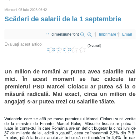
Miercuri, 05 Iulie 2023 06:42
Scăderi de salarii de la 1 septembrie
dimensiune font
Imprimare
Email
Evaluaţi acest articol
(0 voturi)
Un milion de români ar putea avea salariile mai
mici. În acest moment se fac calcule iar
premierul PSD Marcel Ciolacu ar putea să ia o
măsură radicală. Mai exact, circa un milion de
angajați s-ar putea trezi cu salariile tăiate.
Variantele care se află pe masa premierului Marcel Ciolacu sunt venite
de la ministrul de Finanţe, Marcel Boloş. Măsurile fiscale ar putea fi
luate în contextul în care România are un deficit bugetar la cinci luni de
37 de miliarde de lei, adică o „gaură”, ceea ce înseamnă 2,3% din PIB.
În plus, până la finalul anului ar trebui să ne încadrăm în 4,4%. În caz