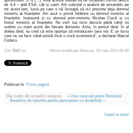
aproximativ 37% (…). Anul acesta trebuie să ne încadrăm într-un deficit
de 4,4 – atât ESA, cât și cash. Am solicitat o analiză de ansamblu pe
tot acest lanț, lucru pe care o să înceapă să ni-l prezinte deja domnul
ministru al finanțelor. Am avut o primă întâlnire cu domnul ministru al
finanțelor, împreună și cu domnul prim-ministru Nicolae Ciucă și cu
fostul ministru al finanțelor. Nu vom lua nicio decizie până când nu
vorbim cu marii actori din fiecare domeniu. Asta, în primul rând. În al
doilea rând, nu cred că este oportun să introducem taxe noi. E un lucru
care nu se face când există încă o criză economică”, a declarat Marcel
Ciolacu.
Citit
5567
ori
Ultima modificare Miercuri, 05 Iulie 2023 06:58
Publicat în
Prima pagină
Mai multe din această categorie:
« Vine canicula peste România!
Beneficiu de tranziție pentru persoanele cu dizabilități »
înapoi la antet