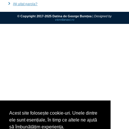
Aţi uitat parola?
© Copyright 2017-2025 Datina de George Burețea
|
Designed by
viorelianasi.ro
Acest site folosește cookie-uri. Unele dintre
ele sunt esențiale, în timp ce altele ne ajută
să îmbunătățim experiența.