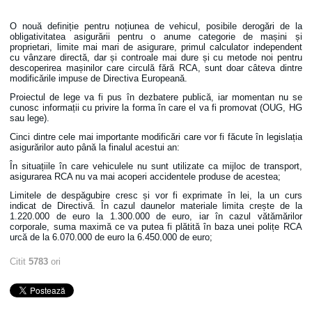
O nouă definiție pentru noțiunea de vehicul, posibile derogări de la
obligativitatea asigurării pentru o anume categorie de mașini și
proprietari, limite mai mari de asigurare, primul calculator independent
cu vânzare directă, dar și controale mai dure și cu metode noi pentru
descoperirea mașinilor care circulă fără RCA, sunt doar câteva dintre
modificările impuse de Directiva Europeană.
Proiectul de lege va fi pus în dezbatere publică, iar momentan nu se
cunosc informații cu privire la forma în care el va fi promovat (OUG, HG
sau lege).
Cinci dintre cele mai importante modificări care vor fi făcute în legislația
asigurărilor auto până la finalul acestui an:
În situațiile în care vehiculele nu sunt utilizate ca mijloc de transport,
asigurarea RCA nu va mai acoperi accidentele produse de acestea;
Limitele de despăgubire cresc și vor fi exprimate în lei, la un curs
indicat de Directivă. În cazul daunelor materiale limita crește de la
1.220.000 de euro la 1.300.000 de euro, iar în cazul vătămărilor
corporale, suma maximă ce va putea fi plătită în baza unei polițe RCA
urcă de la 6.070.000 de euro la 6.450.000 de euro;
Citit
5783
ori