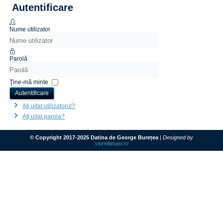
Autentificare
Nume utilizator
Parolă
Ţine-mă minte
Autentificare
Aţi uitat utilizatorul?
Aţi uitat parola?
© Copyright 2017-2025 Datina de George Burețea
|
Designed by
viorelianasi.ro