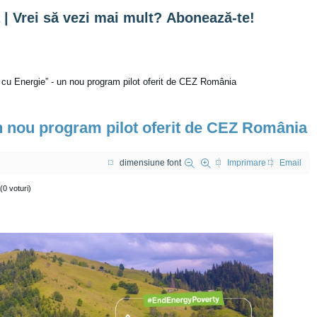
 | Vrei să vezi mai mult? Abonează-te!
cu Energie” - un nou program pilot oferit de CEZ România
n nou program pilot oferit de CEZ România
dimensiune font
Imprimare
Email
(0 voturi)