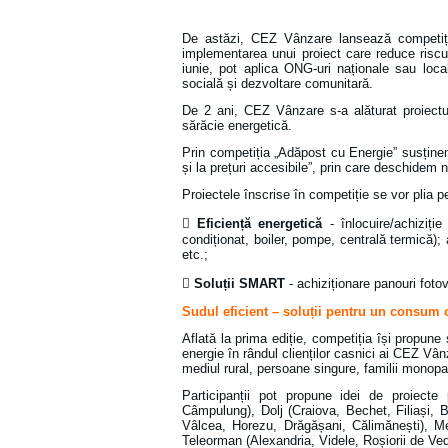
De astăzi, CEZ Vânzare lansează competiți
implementarea unui proiect care reduce riscuri
iunie, pot aplica ONG-uri naționale sau local
socială și dezvoltare comunitară.
De 2 ani, CEZ Vânzare s-a alăturat proiect
sărăcie energetică.
Prin competiția „Adăpost cu Energie” susțin
și la prețuri accesibile”, prin care deschidem no
Proiectele înscrise în competiție se vor plia p

Eficiență energetică
- înlocuire/achiziție
condiționat, boiler, pompe, centrală termică); 
etc.;

Soluții SMART
- achiziționare panouri fotov
Sudul eficient – soluții pentru un consum 
Aflată la prima ediție, competiția își propune
energie în rândul clienților casnici ai CEZ Vân
mediul rural, persoane singure, familii monopar
Participanții pot propune idei de proiecte 
Câmpulung), Dolj (Craiova, Bechet, Filiași, B
Vâlcea, Horezu, Drăgășani, Călimănești), M
Teleorman (Alexandria, Videle, Roșiorii de Ve