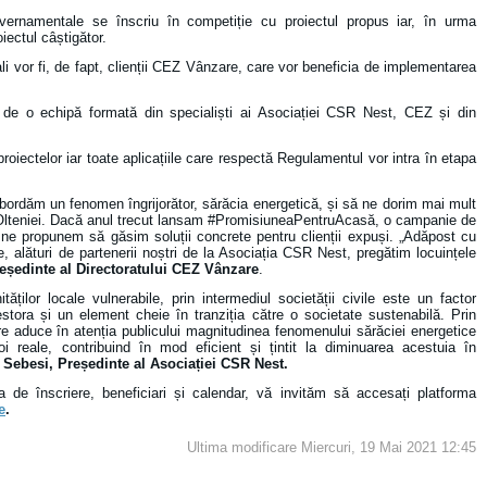
vernamentale se înscriu în competiție cu proiectul propus iar, în urma
proiectul câștigător.
li vor fi, de fapt, clienții CEZ Vânzare, care vor beneficia de implementarea
tă de o echipă formată din specialiști ai Asociației CSR Nest, CEZ și din
 proiectelor iar toate aplicațiile care respectă Regulamentul vor intra în etapa
ordăm un fenomen îngrijorător, sărăcia energetică, și să ne dorim mai mult
 Olteniei. Dacă anul trecut lansam #PromisiuneaPentruAcasă, o campanie de
 ne propunem să găsim soluții concrete pentru clienții expuși. „Adăpost cu
, alături de partenerii noștri de la Asociația CSR Nest, pregătim locuințele
eședinte al Directoratului CEZ Vânzare
.
ăților locale vulnerabile, prin intermediul societății civile este un factor
stora și un element cheie în tranziția către o societate sustenabilă. Prin
 aduce în atenția publicului magnitudinea fenomenului sărăciei energetice
 reale, contribuind în mod eficient și țintit la diminuarea acestuia în
 Sebesi, Președinte al Asociației CSR Nest.
a de înscriere, beneficiari și calendar, vă invităm să accesați platforma
e
.
Ultima modificare Miercuri, 19 Mai 2021 12:45