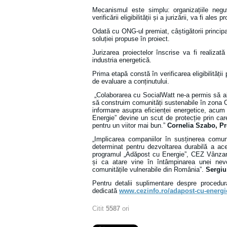
Mecanismul este simplu: organizațiile negu
verificării eligibilității și a jurizării, va fi ales 
Odată cu ONG-ul premiat, câștigătorii principa
soluției propuse în proiect.
Jurizarea proiectelor înscrise va fi realiza
industria energetică.
Prima etapă constă în verificarea eligibilității
de evaluare a conținutului.
„Colaborarea cu SocialWatt ne-a permis să ab
să construim comunități sustenabile în zona
informare asupra eficienței energetice, acum
Energie” devine un scut de protecție prin care
pentru un viitor mai bun.”
Cornelia Szabo, Pr
„Implicarea companiilor în susținerea comunit
determinat pentru dezvoltarea durabilă a ace
programul „Adăpost cu Energie”, CEZ Vânzare
și ca atare vine în întâmpinarea unei nevoi
comunitățile vulnerabile din România”.
Sergiu
Pentru detalii suplimentare despre procedur
dedicată
www.cezinfo.ro/adapost-cu-energi
Citit
5587
ori