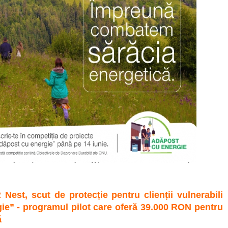
est, scut de protecție pentru clienții vulnerabili
ie” - programul pilot care oferă 39.000 RON pentru
ă