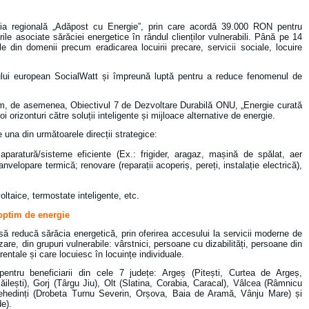
a regională „Adăpost cu Energie”, prin care acordă 39.000 RON pentru
le asociate sărăciei energetice în rândul clienților vulnerabili. Până pe 14
e din domenii precum eradicarea locuirii precare, servicii sociale, locuire
ului european SocialWatt și împreună luptă pentru a reduce fenomenul de
em, de asemenea, Obiectivul 7 de Dezvoltare Durabilă ONU, „Energie curată
i orizonturi către soluții inteligente și mijloace alternative de energie.
e una din următoarele direcții strategice:
 aparatură/sisteme eficiente (Ex.: frigider, aragaz, mașină de spălat, aer
anvelopare termică; renovare (reparații acoperiș, pereți, instalație electrică),
oltaice, termostate inteligente, etc.
optim de energie
 să reducă sărăcia energetică, prin oferirea accesului la servicii moderne de
zare, din grupuri vulnerabile: vârstnici, persoane cu dizabilități, persoane din
entale și care locuiesc în locuințe individuale.
pentru beneficiarii din cele 7 județe: Argeș (Pitești, Curtea de Argeș,
ăilești), Gorj (Târgu Jiu), Olt (Slatina, Corabia, Caracal), Vâlcea (Râmnicu
ehedinți (Drobeta Turnu Severin, Orșova, Baia de Aramă, Vânju Mare) și
de).