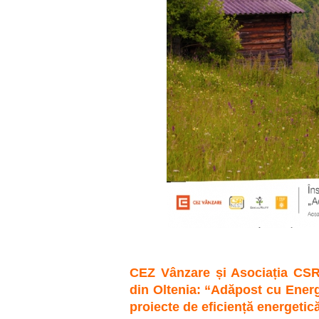
CEZ Vânzare și Asociația CSR N
din Oltenia: “Adăpost cu Energ
proiecte de eficiență energetic