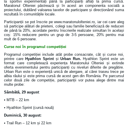
la sportivi experimentați până la participanți aflați la prima cursă.
Maratonul Olteniei păstrează și în acest an componenta socială a
proiectului, dublând valoarea taxelor de participare și direcționând suma
rezultată în comunitățile locale.
Participanții se pot înscrie pe
www.maratonulolteniei.ro
, iar cei care aleg
să participe alături de prieteni, colegi sau familie beneficiază de reduceri
de până la 20%, acordate pentru înscrierile realizate simultan în același
coș: 15% reducere pentru un grup de 3-5 persoane, 20% pentru mai
mult de 6 persoane.
Curse noi în programul competiției
Programul competiției include atât probe consacrate, cât și curse noi,
printre care
Hyathlon Sprint
și
Urban Run.
Hyathlon Sprint este un
format care completează experiența Maratonului Olteniei și extinde
oferta evenimentului pentru participanți cu niveluri diferite de pregătire.
Urban Run este o experiență unică de alergare, al cărei traseu trece pe
albia râului și este prima cursă de acest gen din România. Pe parcursul
celor două zile de competiție, participanții vor putea alege dintre mai
multe probe:
Sâmbătă, 29 august
:
•
MTB – 22 km
•
Hyathlon Sprint (cursă nouă)
Duminică, 30 august:
•
Trail Run – 12 km și 22 km