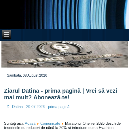
Sâmbătă, 08 August 2026
Ziarul Datina - prima pagină | Vrei să vezi
mai mult? Abonează-te!
Datina - 29.07.2026 - prima pagină
Sunteți aici:
Acasă
Comunicate
Maratonul Olteniei 2026 deschide
înscrierile cu reduceri de până la 20% și introduce cursa Hyathlon