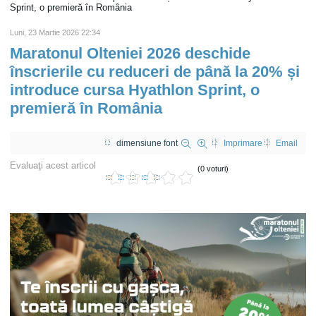
Sprint, o premieră în România
Luni, 23 Martie 2026 22:34
Maratonul Olteniei 2026 deschide
înscrierile cu reduceri de până la 20% și
introduce cursa Hyathlon Sprint, o
premieră în România
dimensiune font
Imprimare
Email
Evaluaţi acest articol
(0 voturi)